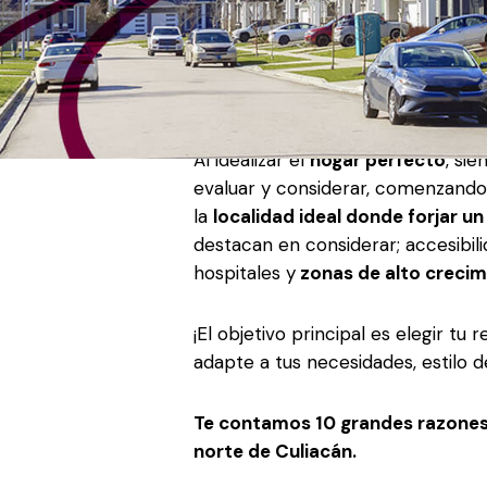
Culiacán, Sinaloa una ciudad con ex
gran desarrollo empresarial y po
zonas urbanas ideales para vivir.
Al idealizar el
hogar perfecto
, si
evaluar y considerar, comenzando p
la
localidad ideal donde forjar un
destacan en considerar; accesibilid
hospitales y
zonas de alto crecim
¡El objetivo principal es elegir tu 
adapte a tus necesidades, estilo de
Te contamos 10 grandes razones d
norte de Culiacán.