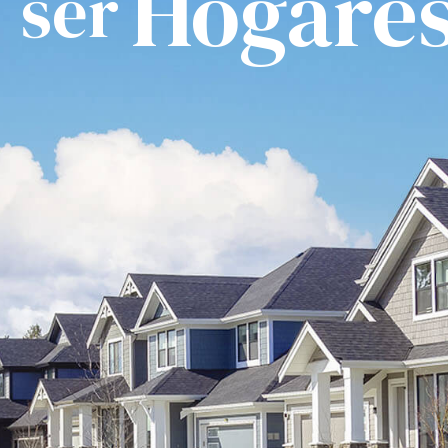
Hogare
ser
a vivir en la
 Culiacán