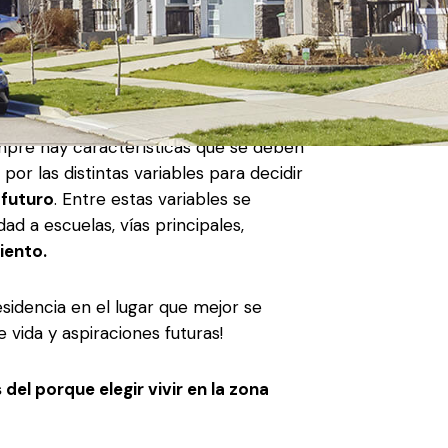
celente riqueza culinaria, clima cálido,
r supuesto cuenta con
prestigiosas
empre hay características que se deben
or las distintas variables para decidir
 futuro
. Entre estas variables se
ad a escuelas, vías principales,
iento.
residencia en el lugar que mejor se
 vida y aspiraciones futuras!
el porque elegir vivir en la zona